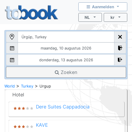
Aanmelden
NL
kr
Zoeken
>
>
World
Turkey
Urgup
Hotel
Dere Suites Cappadocia
KAVE