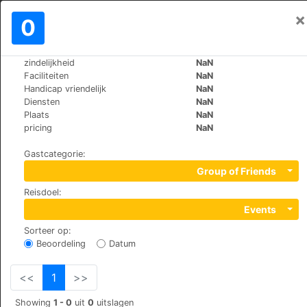
×
Aanmelden
0
NL
€
zindelijkheid
NaN
>
>
Wereld
United-Kingdom
High-Wycombe
Faciliteiten
NaN
Buckingham Hotel
Handicap vriendelijk
NaN
Diensten
NaN
+44 (0)1494474747
Plaats
NaN
156 West Wycombe Road, HP12 3AE
pricing
NaN
Gastcategorie
:
Group of Friends
Reisdoel
:
Events
Sorteer op
:
Beoordeling
Datum
<<
1
>>
Showing
1 - 0
uit
0
uitslagen