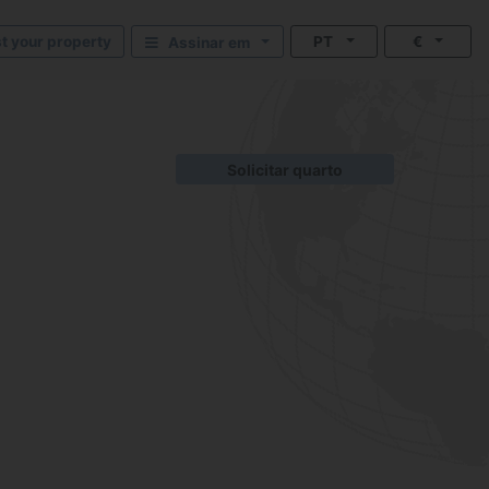
st your property
PT
€
Assinar em
Solicitar quarto