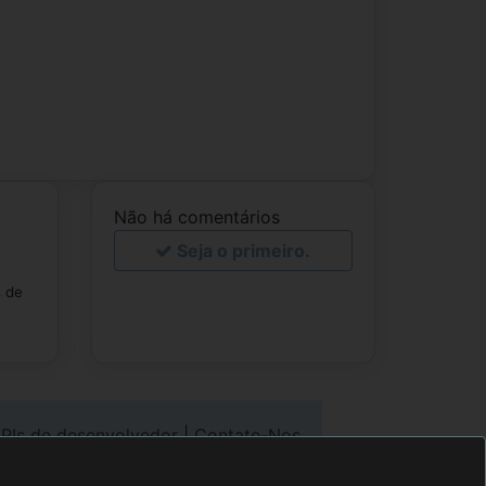
Não há comentários
Seja o primeiro.
s de
PIs de desenvolvedor
|
Contate-Nos
direito autoral
©2000-2020 tobook.com