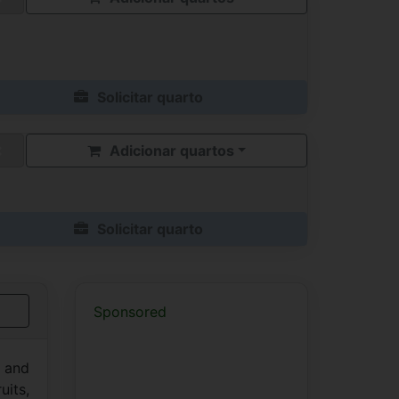
Solicitar quarto
Adicionar quartos
Solicitar quarto
Sponsored
r and
its,