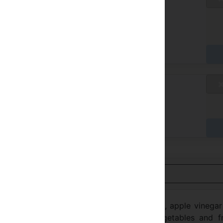
/ D
gar no Hotel
axa padrão
/ D
gar no Hotel
ualizar em Português
ntee We have our own series of herbal tea, apple vinega
ams and fruit juices. Fresh seasonal vegetables and fru