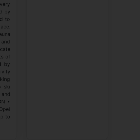
 very
ed by
ed to
pace.
sauna
 and
icate
ks of
d by
ivity
iking
 ski
 and
ON •
 Opel
up to