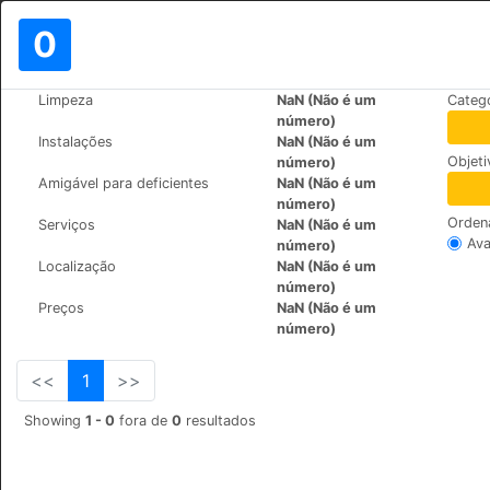
0
>
>
Limpeza
NaN (Não é um
Categ
Mundo
Bulgaria
Bansko
número)
Moravsko village Family Hotel
Instalações
NaN (Não é um
Objet
número)
Predela, 2770
+359 (0)898621765
Amigável para deficientes
NaN (Não é um
número)
Orden
Serviços
NaN (Não é um
Ava
número)
Localização
NaN (Não é um
número)
Preços
NaN (Não é um
número)
<<
1
>>
Showing
1 - 0
fora de
0
resultados