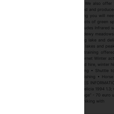
rtly prepared. Regional speciality dishes. We also offer
 and butter. All are fully organic and prepared and produc
children. Babysitting offered, plus everything you will ne
 filled stay. Natural playground area and lots of green s
ds. Wellness Area small but delightful, includes Infrared 
Surrounded by Nature Peace, peace, peace, dewy meadows
enchanting, natural garden, with glistening lake and del
Guided hiking tours to unforgettable Natural lakes and pea
ing – trout Rafting, Kayaking Taekwondo training offere
otball pitch Table tennis Free wireless internet Winter act
try skiing, snow shoeing, ski and snowboard hire, winter h
ast • Wireless internet • Guarded parking • Shuttle to
oo and farm area within our grounds • Fishing • Horse
 Table tennis • Mountain bike EXTRA CHARGES INFORMATI
n care • Organic food • rent-a-car Skoda Felicia 1994 1.3;
om airport Sofia to BIO-Hotel “Moravsko village” - 70 euro 
es with van. • Guided hiking tours • winter hiking with