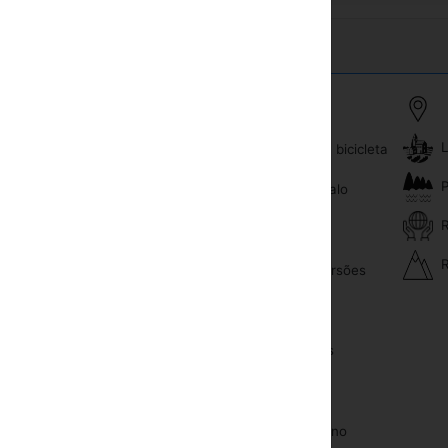
L
Minibar
Arrendamento da bicicleta
P
Tevê com cabo ou satélite
Equitação de cavalo
R
Berço de bebê
Trekking
R
Excursões e excursões
Campo de golfe
Terra de esportes
Sauna
Esportes de inverno