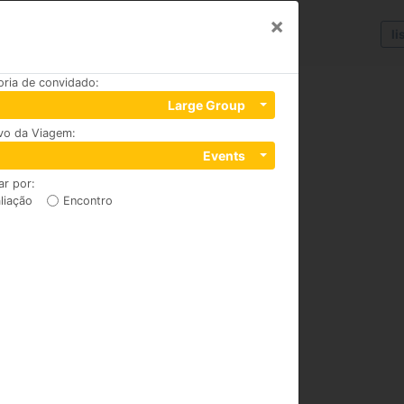
×
li
oria de convidado
:
Large Group
ivo da Viagem
:
Events
ar por
:
liação
Encontro