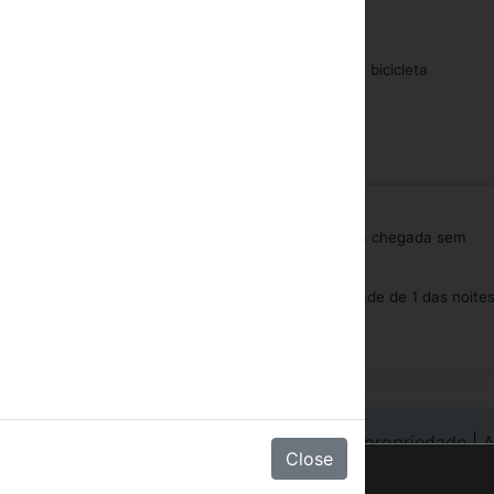
Centro de saúde
Arrendamento da bicicleta
Massagem
ssível até qualquer hora do día 1 dia antes do dia da chegada sem
pois desse tempo ou um no-show terã uma penalidade de 1 das noite
gin Hotéis
|
Login em cadeia
|
Registre sua propriedade
|
A
Close
xperiência no site.
Saber mais
.