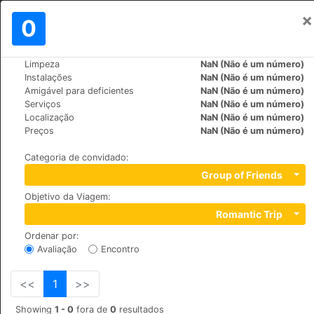
×
Assinar em
0
PT
€
Limpeza
NaN (Não é um número)
>
>
Mundo
Bulgaria
Bansko
Instalações
NaN (Não é um número)
Moravsko village Family Hotel
Amigável para deficientes
NaN (Não é um número)
Serviços
NaN (Não é um número)
Localização
NaN (Não é um número)
+359 (0)898621765
Preços
NaN (Não é um número)
Predela, 2770
Categoria de convidado
:
Group of Friends
Objetivo da Viagem
:
Romantic Trip
Ordenar por
:
Avaliação
Encontro
<<
1
>>
Showing
1 - 0
fora de
0
resultados