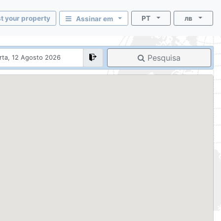
st your property
PT
лв
Assinar em
Pesquisa