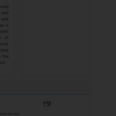
round
e and
d and
se is
with
m of
about
ideal
h the
ach.
erto do mar