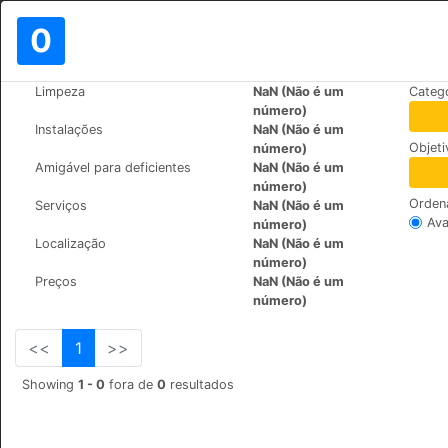
0
>
>
Limpeza
NaN (Não é um
Categ
Mundo
Cyprus
Tochni
número)
Jasmines House
Instalações
NaN (Não é um
Objet
número)
Saint Constantine & Helen,
+357 99252129
Amigável para deficientes
NaN (Não é um
número)
Orden
Serviços
NaN (Não é um
Ava
número)
Localização
NaN (Não é um
número)
Preços
NaN (Não é um
número)
<<
1
>>
Showing
1 - 0
fora de
0
resultados