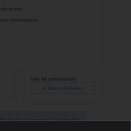
ado do país
reas Archaeological
Não há comentários
Seja o primeiro.
PIs de desenvolvedor
|
Contate-Nos
direito autoral
©2000-2020 tobook.com