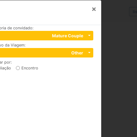
×
li
oria de convidado
:
Mature Couple
ivo da Viagem
:
 7740
Other
ar por
:
liação
Encontro