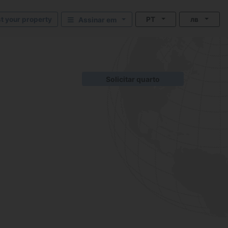
st your property
PT
лв
Assinar em
Solicitar quarto