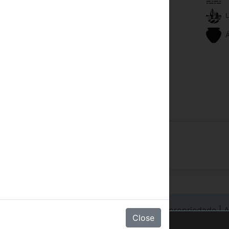
L
Tevê com cabo ou satélite
Á
Berço de bebê
Secador de cabelo
no-show são possíveis sem penalidade.
gin Hotéis
|
Login em cadeia
|
Registre sua propriedade
|
A
Close
xperiência no site.
Saber mais
.