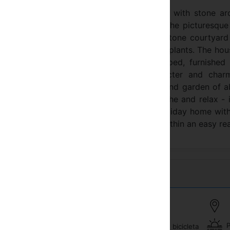
cal value, was originally built exclusively with stone a
ts original state. The house is situated in the picturesqu
n tall stone walls, it has large old cobble-stone courtyar
nes and other traditional flowers, herbs & plants. The hou
bination of stone and wood. Well equipped, furnished 
th traditional objects combines the character and char
rts. Its balcony, large internal courtyard and garden of 
 of the village and opportunity to sunbathe and relax - 
y to live in this warm, calm and secluded holiday home wit
n, close to the sea and the whole Cyprus within an easy re
P
Condicionamento de ar
Arrendamento da bicicleta