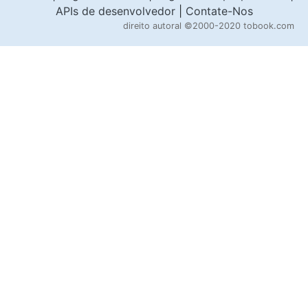
APIs de desenvolvedor
|
Contate-Nos
direito autoral
©2000-2020 tobook.com