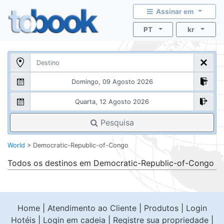
Assinar em
PT
kr
Pesquisa
World
>
Democratic-Republic-of-Congo
Todos os destinos em
Democratic-Republic-of-Congo
Home
|
Atendimento ao Cliente
|
Produtos
|
Login
Hotéis
|
Login em cadeia
|
Registre sua propriedade
|