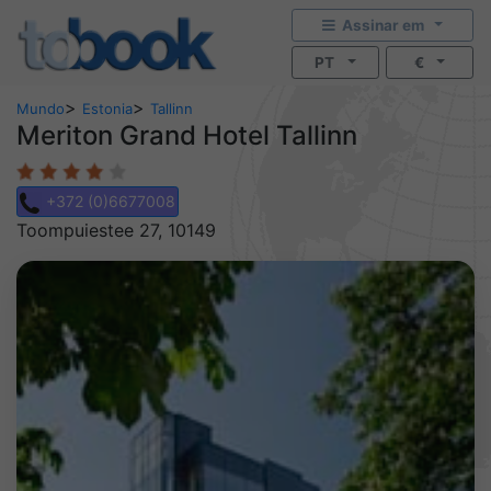
Assinar em
PT
€
>
>
Mundo
Estonia
Tallinn
Meriton Grand Hotel Tallinn
+372 (0)6677008
Toompuiestee 27, 10149