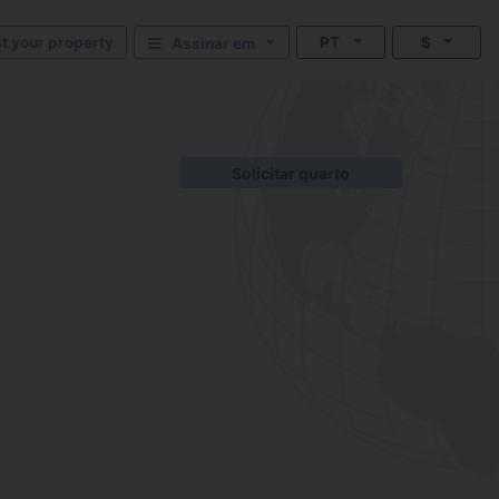
st your property
PT
$
Assinar em
Solicitar quarto