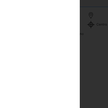
Centro 
Sauna
Minibar
Esportes de inverno
Telefone
Piscina
Tevê com cabo ou satélite
Massagem
Secador de cabelo