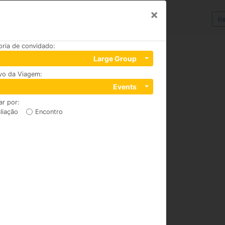
×
li
oria de convidado
:
Large Group
ivo da Viagem
:
, 74310
Events
ar por
:
liação
Encontro