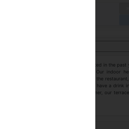
axa padrão
/ D
gar no Hotel
ualizar em Português
by its warm and cosy atmosphere. All renovated in the past 
 balcony and a view over the mountain. Our indoor he
 relax after a day of skiing or visiting. In the restaurant
ditional Savoy dishes. To finish the evening, have a drink i
the bottom of the Mont Blanc. In the summer, our terrace