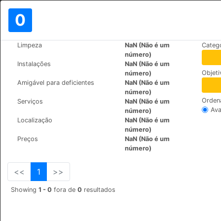
0
>
>
Limpeza
NaN (Não é um
Categ
Mundo
France
Les-Houches
número)
Hotel du Bois
Instalações
NaN (Não é um
Objet
número)
475 Avenue des Alpages
+33 (0)450545035
Amigável para deficientes
NaN (Não é um
número)
Orden
Serviços
NaN (Não é um
Ava
número)
Localização
NaN (Não é um
número)
Preços
NaN (Não é um
número)
<<
1
>>
Showing
1 - 0
fora de
0
resultados