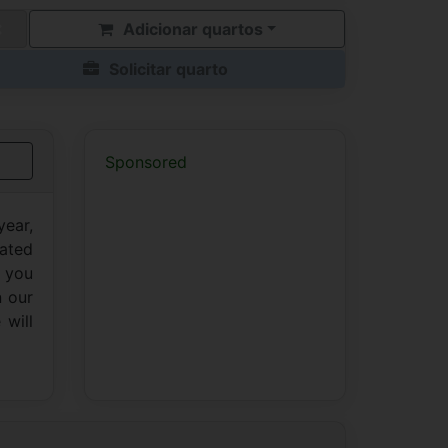
Adicionar quartos
Solicitar quarto
Sponsored
year,
ated
, you
n our
 will