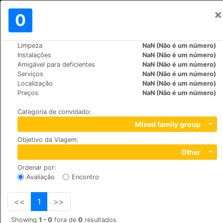
×
Assinar em
0
PT
$
Limpeza
NaN (Não é um número)
>
>
Mundo
France
Les-Houches
Instalações
NaN (Não é um número)
Hotel du Bois
Amigável para deficientes
NaN (Não é um número)
Serviços
NaN (Não é um número)
+33 (0)450545035
Localização
NaN (Não é um número)
475 Avenue des Alpages, 74310
Preços
NaN (Não é um número)
Categoria de convidado
:
Mixed family group
Objetivo da Viagem
:
Other
Ordenar por
:
Avaliação
Encontro
<<
1
>>
Showing
1 - 0
fora de
0
resultados