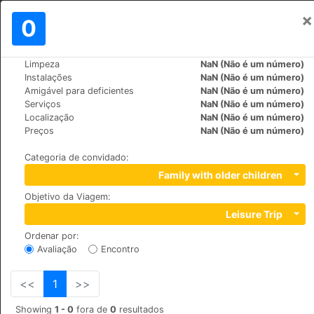
×
Assinar em
0
PT
₪
Limpeza
NaN (Não é um número)
>
>
Mundo
France
Paris
Instalações
NaN (Não é um número)
Hotel Saint Vincent
Amigável para deficientes
NaN (Não é um número)
Serviços
NaN (Não é um número)
+33 (0)142610151
Localização
NaN (Não é um número)
5, Rue du pre aux clercs, 75007
Preços
NaN (Não é um número)
Categoria de convidado
:
Family with older children
Objetivo da Viagem
:
Leisure Trip
Ordenar por
:
Avaliação
Encontro
<<
1
>>
Showing
1 - 0
fora de
0
resultados