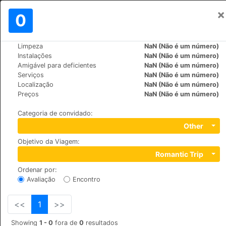
×
Assinar em
0
PT
₪
Limpeza
NaN (Não é um número)
>
>
Mundo
France
Paris
Instalações
NaN (Não é um número)
Hotel Saint Vincent
Amigável para deficientes
NaN (Não é um número)
Serviços
NaN (Não é um número)
+33 (0)142610151
Localização
NaN (Não é um número)
5, Rue du pre aux clercs, 75007
Preços
NaN (Não é um número)
Categoria de convidado
:
Other
Objetivo da Viagem
:
Romantic Trip
Ordenar por
:
Avaliação
Encontro
<<
1
>>
Showing
1 - 0
fora de
0
resultados