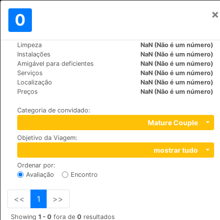
×
Assinar em
0
PT
€
Limpeza
NaN (Não é um número)
>
>
Mundo
India
Goa
Instalações
NaN (Não é um número)
Gabriel Guest House
Amigável para deficientes
NaN (Não é um número)
Serviços
NaN (Não é um número)
+91 (0)9823882753
Localização
NaN (Não é um número)
Near Kamat Holiday Homes, Opp. Tarcar wine shop,
Preços
NaN (Não é um número)
Gaura Vaddo, Calangute, Bardez, 403516
Categoria de convidado
:
Mature Couple
Objetivo da Viagem
:
mostrar tudo
Ordenar por
:
Avaliação
Encontro
<<
1
>>
Showing
1 - 0
fora de
0
resultados