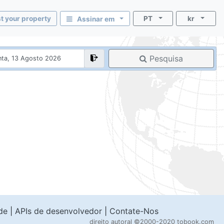
st your property
PT
kr
Assinar em
Pesquisa
de
|
APIs de desenvolvedor
|
Contate-Nos
direito autoral
©2000-2020 tobook.com