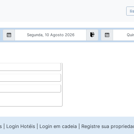
li
s
|
Login Hotéis
|
Login em cadeia
|
Registre sua proprieda