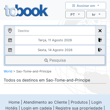
Assinar em
PT
kr
Pesquisa
World
>
Sao-Tome-and-Principe
Todos os destinos em
Sao-Tome-and-Principe
Home
|
Atendimento ao Cliente
|
Produtos
|
Login
Hotéis
|
Login em cadeia
|
Registre sua propriedade
|