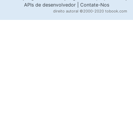
APIs de desenvolvedor
|
Contate-Nos
direito autoral
©2000-2020 tobook.com