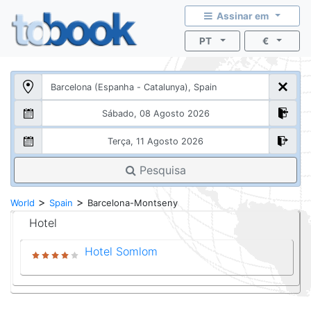
Assinar em
PT
€
Pesquisa
>
>
World
Spain
Barcelona-Montseny
Hotel
Hotel Somlom