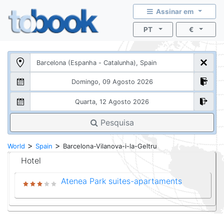
Assinar em
PT
€
Pesquisa
>
>
World
Spain
Barcelona-Vilanova-i-la-Geltru
Hotel
Atenea Park suites-apartaments