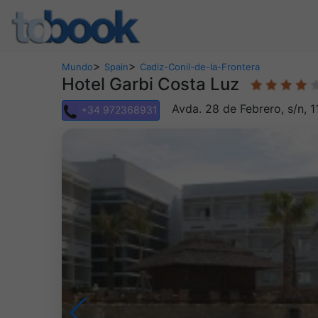
>
>
Mundo
Spain
Cadiz-Conil-de-la-Frontera
Hotel Garbi Costa Luz
Avda. 28 de Febrero, s/n, 1
+34 972368931