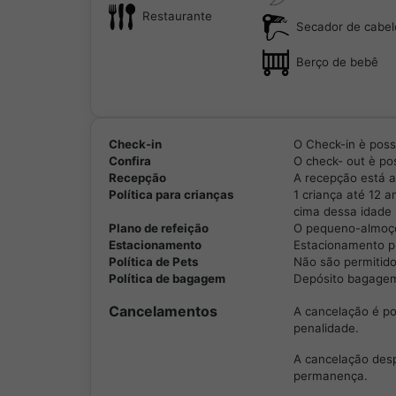
Restaurante
Secador de cabel
Berço de bebê
Check-in
O Check-in è possí
Confira
O check- out è pos
Recepção
A recepção está a
Política para crianças
1 criança até 12 
cima dessa idade 
Plano de refeição
O pequeno-almoço 
Estacionamento
Estacionamento pú
Política de Pets
Não são permitido
Política de bagagem
Depósito bagagem 
Cancelamentos
A cancelação é po
penalidade.
A cancelação des
permanença.