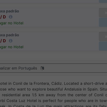
axa padrão
/ D
gar no Hotel
axa padrão
/ D
gar no Hotel
ualizar em Português
hotel in Conil de la Frontera, Cádiz. Located a short-drive
those who want to explore beautiful Andalusia in Spain. Sit
 residential area 1.5 km away from the center of Conil 
arbí Costa Luz Hotel is perfect for people who are in to
ak. In Costa de la Luz the main attractions are its fab