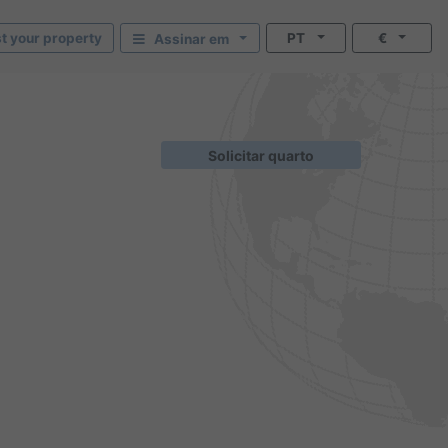
st your property
PT
€
Assinar em
Solicitar quarto