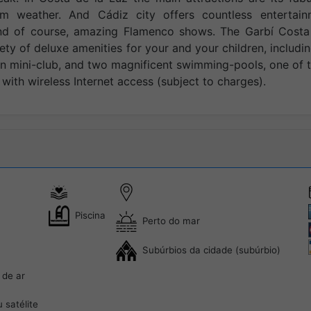
rm weather. And Cádiz city offers countless entertain
s and of course, amazing Flamenco shows. The Garbí Costa
ety of deluxe amenities for your and your children, includi
en mini-club, and two magnificent swimming-pools, one of
 with wireless Internet access (subject to charges).
Piscina
Perto do mar
Subúrbios da cidade (subúrbio)
 de ar
 satélite