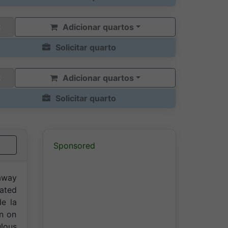
Adicionar quartos
Solicitar quarto
Adicionar quartos
Solicitar quarto
Sponsored
 away
uated
de la
wn on
ulous