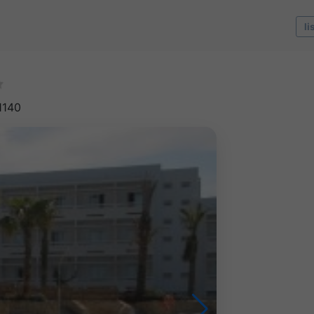
li
1140