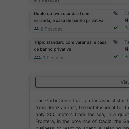
1
Pessoas
T
Duplo ou twin standard com
N 
varanda, e casa de banho privativa
Pa
2
Pessoas
T
Triplo standard com varanda, e casa
N 
de banho privativa
Pa
3
Pessoas
Vis
The Garbí Costa Luz is a fantastic 4 star 
from Jerez airport, the hotel is ideal for 
only 200 meters from the sea, in a quiet
Frontera, in the province of Cádiz, the G
business or want to spend a relaxing bre