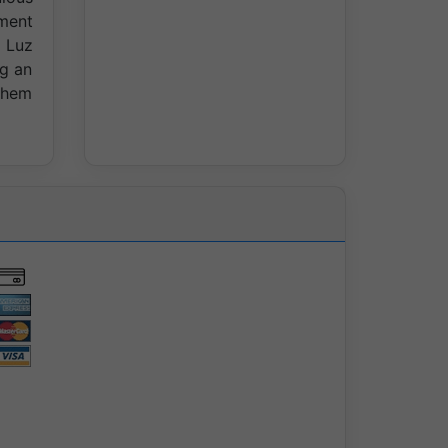
ment
 Luz
ng an
 them