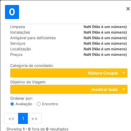
×
Assinar em
0
PT
zł
Limpeza
NaN (Não é um número)
>
>
Mundo
Spain
Cruz-de-Tejeda
Instalações
NaN (Não é um número)
Hotel Rural El Refugio
Amigável para deficientes
NaN (Não é um número)
Serviços
NaN (Não é um número)
Localização
NaN (Não é um número)
Calle Cruz de Tejeda S/N, 35328
Preços
NaN (Não é um número)
Categoria de convidado
:
Mature Couple
Objetivo da Viagem
:
mostrar tudo
Ordenar por
:
Avaliação
Encontro
<<
1
>>
Showing
1 - 0
fora de
0
resultados