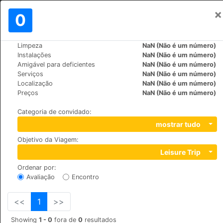
×
Assinar em
0
PT
zł
Limpeza
NaN (Não é um número)
>
>
Mundo
Spain
Cruz-de-Tejeda
Instalações
NaN (Não é um número)
Hotel Rural El Refugio
Amigável para deficientes
NaN (Não é um número)
Serviços
NaN (Não é um número)
Localização
NaN (Não é um número)
Calle Cruz de Tejeda S/N, 35328
Preços
NaN (Não é um número)
Categoria de convidado
:
mostrar tudo
Objetivo da Viagem
:
Leisure Trip
Ordenar por
:
Avaliação
Encontro
<<
1
>>
Showing
1 - 0
fora de
0
resultados