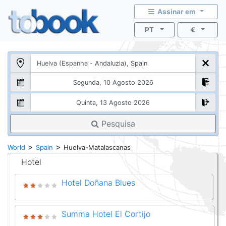
Assinar em
PT
€
Pesquisa
>
>
World
Spain
Huelva-Matalascanas
Hotel
Hotel Doñana Blues
Summa Hotel El Cortijo