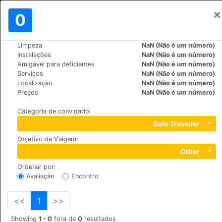
×
Assinar em
0
PT
INR
Limpeza
NaN (Não é um número)
>
>
Mundo
Spain
Mallorca-Porto-Cristo
Instalações
NaN (Não é um número)
Hotel Rural Son Mas
Amigável para deficientes
NaN (Não é um número)
Serviços
NaN (Não é um número)
+34 971 55 87 55
Localização
NaN (Não é um número)
Camino De Son Mas, 07680 Porto Cristo
Preços
NaN (Não é um número)
Categoria de convidado
:
Solo Traveller
Objetivo da Viagem
:
Other
Ordenar por
:
Avaliação
Encontro
<<
1
>>
Showing
1 - 0
fora de
0
resultados