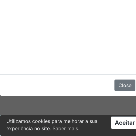
Cancelamentos
A cancelação ou no-show são possíveis sem penalidade.
Não há comentários
Close
Utilizamos cookies para melhorar a sua
Aceitar
experiência no site.
Saber mais
.