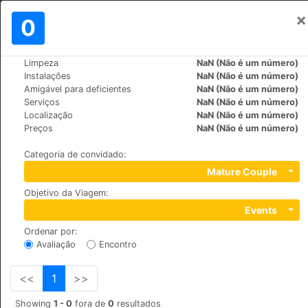
×
Assinar em
0
PT
€
Limpeza
NaN (Não é um número)
>
>
Mundo
Spain
Menorca-Ciutadella
Instalações
NaN (Não é um número)
Prinsotel La Caleta Apartamentos
Amigável para deficientes
NaN (Não é um número)
Serviços
NaN (Não é um número)
Localização
NaN (Não é um número)
+34 971222293
Preços
NaN (Não é um número)
Lleó s/n. Urb. Cala Santandría, 7769
Categoria de convidado
:
Mature Couple
Objetivo da Viagem
:
Events
Ordenar por
:
Avaliação
Encontro
<<
1
>>
Showing
1 - 0
fora de
0
resultados