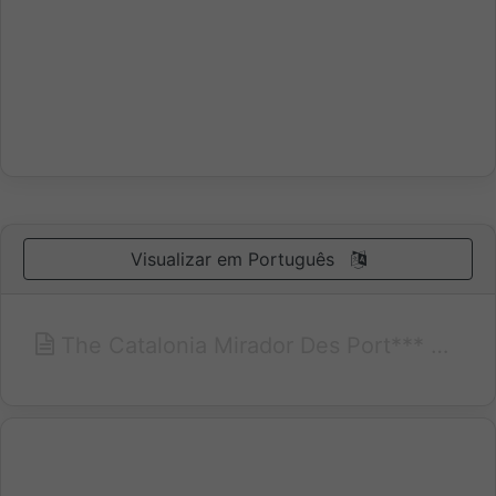
Visualizar em Português
The Catalonia Mirador Des Port*** has wonderful views over the city port. Moreover, the hotel is situated in the quietest part of Mahón, just 4 minutes from the commercial and historic centre of the city. This modern hotel, built in 1991 and partially renovated in 2001, has 69 rooms distributed on 5 floors. Every room has air conditioning and a minibar, and all of them are fitted with heating, a direct telephone line, cableTV, room service and a complete bathroom with a hair dryer. The hotel also has a restaurant, rooms with TV, a coffee bar with a terrace (offering a panoramic view of the Maó harbour) and a fantastic garden with a swimming pool where you will be able to relax and have fun.