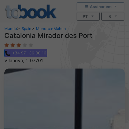
Assinar em
PT
€
>
>
Mundo
Spain
Menorca-Mahon
Catalonia Mirador des Port
+34 971 36 00 16
Vilanova, 1, 07701