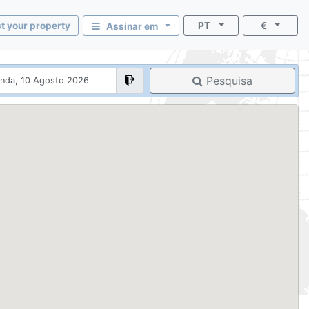
st your property
PT
€
Assinar em
Pesquisa