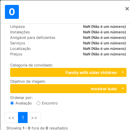
×
Assinar em
0
PT
€
Limpeza
NaN (Não é um número)
>
>
Mundo
Switzerland
Grindelwald
Instalações
NaN (Não é um número)
Bodmi
Amigável para deficientes
NaN (Não é um número)
Serviços
NaN (Não é um número)
+41 (0)33 853 12 20
Localização
NaN (Não é um número)
Terrassenweg, 3818
Preços
NaN (Não é um número)
Categoria de convidado
:
Family with older children
Objetivo da Viagem
:
mostrar tudo
Ordenar por
:
Avaliação
Encontro
<<
1
>>
Showing
1 - 0
fora de
0
resultados