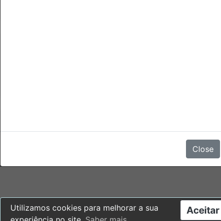
Cancelamentos
A cancelação ou no-show terão uma penalidade de 1 das
noites de permanença.
Não há comentários
Close
Utilizamos cookies para melhorar a sua
Aceitar
experiência no site.
Saber mais
.