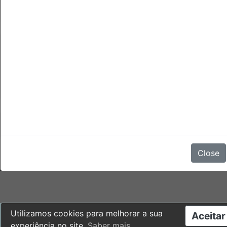
Cancelamentos
A cancelação ou no-show terão uma penalidade de 1 das
noites de permanença.
Não há comentários
Close
Utilizamos cookies para melhorar a sua
Aceitar
experiência no site.
Saber mais
.