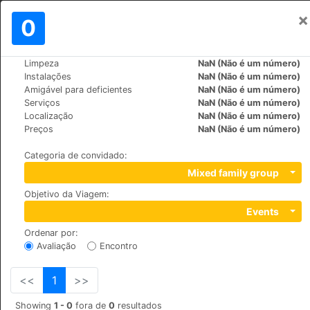
×
Assinar em
0
PT
€
Limpeza
NaN (Não é um número)
>
>
Mundo
Switzerland
Grindelwald
Instalações
NaN (Não é um número)
Bodmi
Amigável para deficientes
NaN (Não é um número)
Serviços
NaN (Não é um número)
+41 (0)33 853 12 20
Localização
NaN (Não é um número)
Terrassenweg, 3818
Preços
NaN (Não é um número)
Categoria de convidado
:
Mixed family group
Objetivo da Viagem
:
Events
Ordenar por
:
Avaliação
Encontro
<<
1
>>
Showing
1 - 0
fora de
0
resultados