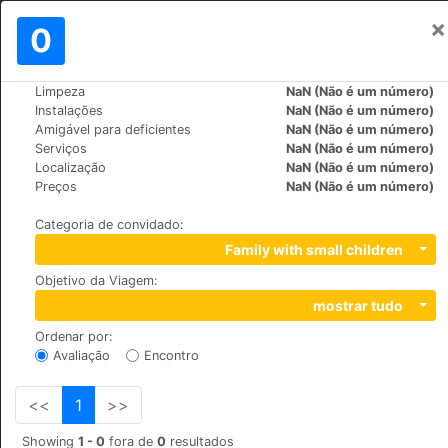
×
Assinar em
0
PT
zł
Limpeza
NaN (Não é um número)
>
>
Mundo
Switzerland
Stoos
Instalações
NaN (Não é um número)
Seminar- und Wellnesshotel Stoos
Amigável para deficientes
NaN (Não é um número)
Serviços
NaN (Não é um número)
Localização
NaN (Não é um número)
+41 (0)41 817 44 44
Preços
NaN (Não é um número)
Ringstrasse 10, 6433
Categoria de convidado
:
Family with small children
Objetivo da Viagem
:
mostrar tudo
Ordenar por
:
Avaliação
Encontro
<<
1
>>
Showing
1 - 0
fora de
0
resultados