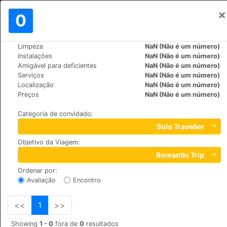
×
Assinar em
0
PT
€
Limpeza
NaN (Não é um número)
>
>
Mundo
Turkey
Bodrum
Instalações
NaN (Não é um número)
Moonshine Apart Hotel
Amigável para deficientes
NaN (Não é um número)
Serviços
NaN (Não é um número)
+90 (0)2523134434
Localização
NaN (Não é um número)
Mars Mabedi caddesi No:57, 48200
Preços
NaN (Não é um número)
Categoria de convidado
:
Solo Traveller
Objetivo da Viagem
:
Romantic Trip
Ordenar por
:
Avaliação
Encontro
<<
1
>>
Showing
1 - 0
fora de
0
resultados