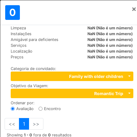
×
Assinar em
0
PT
€
Limpeza
NaN (Não é um número)
>
>
Mundo
Turkey
Bodrum
Instalações
NaN (Não é um número)
Moonshine Apart Hotel
Amigável para deficientes
NaN (Não é um número)
Serviços
NaN (Não é um número)
+90 (0)2523134434
Localização
NaN (Não é um número)
Mars Mabedi caddesi No:57, 48200
Preços
NaN (Não é um número)
Categoria de convidado
:
Family with older children
Objetivo da Viagem
:
Romantic Trip
Ordenar por
:
Avaliação
Encontro
<<
1
>>
Showing
1 - 0
fora de
0
resultados