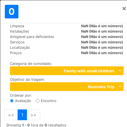
×
Assinar em
0
PT
₩
and
Limpeza
NaN (Não é um número)
>
>
Mundo
Turkey
Cappadocia
Instalações
NaN (Não é um número)
in
The Village Cave Hotel
Amigável para deficientes
NaN (Não é um número)
is
Serviços
NaN (Não é um número)
+90 (0)3845327197
ne
Localização
NaN (Não é um número)
Cavusin Koyu, 50580
e
Preços
NaN (Não é um número)
the
Categoria de convidado
:
ge
Family with small children
es
Objetivo da Viagem
:
Business Trip
of
ay
Ordenar por
:
e
Avaliação
Encontro
l,
<<
1
>>
Showing
1 - 0
fora de
0
resultados