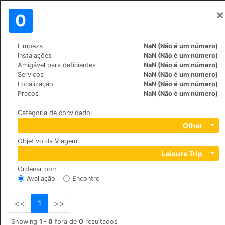
×
Assinar em
0
PT
₩
and
Limpeza
NaN (Não é um número)
>
>
Mundo
Turkey
Cappadocia
Instalações
NaN (Não é um número)
in
The Village Cave Hotel
Amigável para deficientes
NaN (Não é um número)
is
Serviços
NaN (Não é um número)
+90 (0)3845327197
ne
Localização
NaN (Não é um número)
Cavusin Koyu, 50580
e
Preços
NaN (Não é um número)
the
Categoria de convidado
:
ge
Other
es
Objetivo da Viagem
:
Leisure Trip
of
ay
Ordenar por
:
e
Avaliação
Encontro
l,
<<
1
>>
Showing
1 - 0
fora de
0
resultados