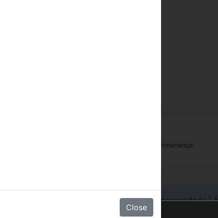
l a partir das 14:00.
no-show terão uma penalidade de 1 das noites de permanença.
gin Hotéis
|
Login em cadeia
|
Registre sua propriedade
|
A
Close
xperiência no site.
Saber mais
.