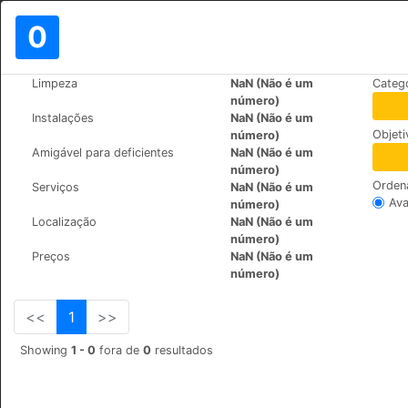
0
>
>
Limpeza
NaN (Não é um
Categ
Mundo
Turkey
Mugla
número)
Kerme Ottoman Konak
Instalações
NaN (Não é um
Objet
número)
ÇATALÇAM SOK NO:50
+90 (0)2522435874
Amigável para deficientes
NaN (Não é um
número)
Orden
Serviços
NaN (Não é um
Ava
número)
Localização
NaN (Não é um
número)
Preços
NaN (Não é um
número)
<<
1
>>
Showing
1 - 0
fora de
0
resultados