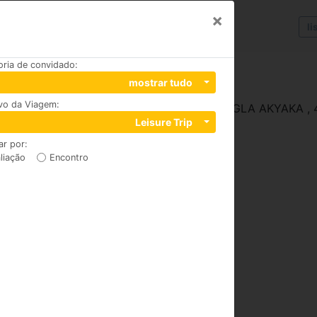
×
li
oria de convidado
:
mostrar tudo
ivo da Viagem
:
 KADIN AZMAK YAN AKYAKA BELDESÝ MUGLA AKYAKA , 
Leisure Trip
ar por
:
liação
Encontro