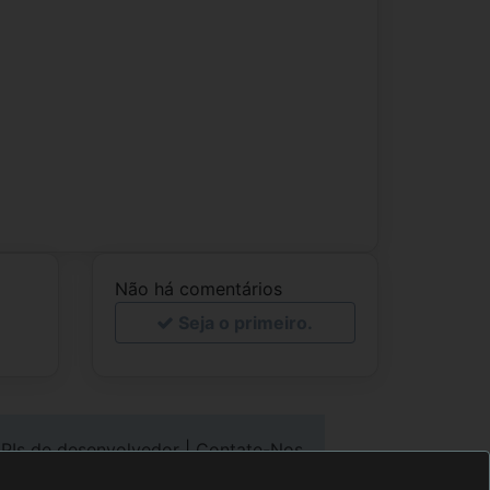
Não há comentários
Seja o primeiro.
PIs de desenvolvedor
|
Contate-Nos
direito autoral
©2000-2020 tobook.com