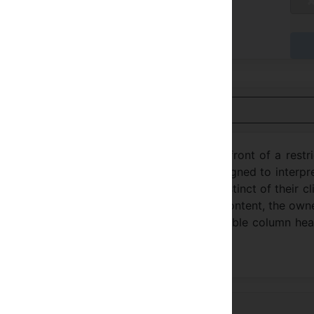
/ D
gar no Hotel
ualizar em Português
road, flowering, green river reaches the front of a restr
eljuk, Ottoman and Turkish architecture designed to interpr
 Kerme Ottoman Konak facility designed instinct of their cl
 sense of farewell reception with cultural content, the own
 of desk and out of the excavations of the table column he
ed by the marble quarries.