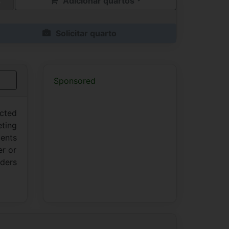
Adicionar quartos
Solicitar quarto
Sponsored
icted
eting
ients
er or
aders