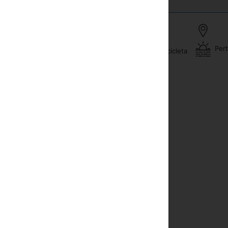
Pert
nibar
Arrendamento da bicicleta
lefone
Equitação de cavalo
vê
Trekking
ndicionamento de ar
Cozinhando cursos
re forte do quarto
Piscina
vê com cabo ou satélite
Massagem
cador de cabelo
tiladores