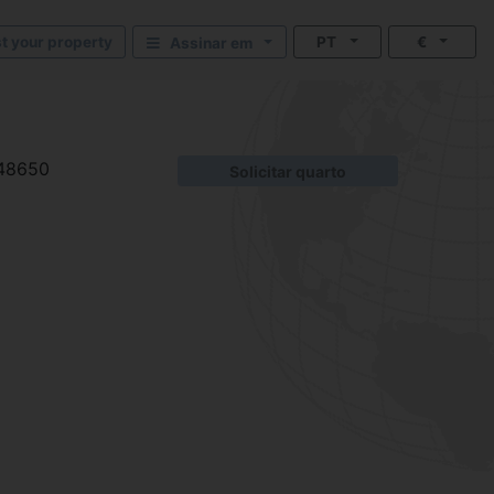
st your property
PT
€
Assinar em
48650
Solicitar quarto