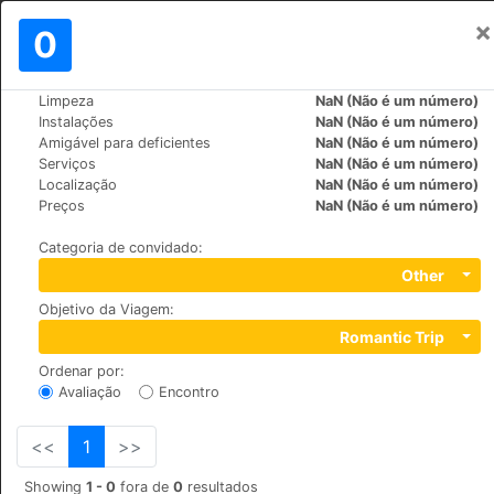
×
Assinar em
0
PT
฿
Limpeza
NaN (Não é um número)
>
>
Mundo
Turkey
Urgup
Instalações
NaN (Não é um número)
Dere Suites Cappadocia
Amigável para deficientes
NaN (Não é um número)
Serviços
NaN (Não é um número)
Localização
NaN (Não é um número)
Dereler Mah. No:49, 50400
Preços
NaN (Não é um número)
Categoria de convidado
:
Other
Objetivo da Viagem
:
Romantic Trip
Ordenar por
:
Avaliação
Encontro
<<
1
>>
Showing
1 - 0
fora de
0
resultados