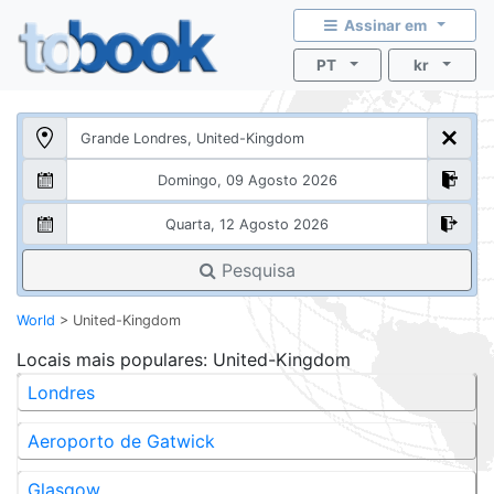
Assinar em
PT
kr
Pesquisa
World
>
United-Kingdom
Locais mais populares
: United-Kingdom
Londres
Aeroporto de Gatwick
Glasgow