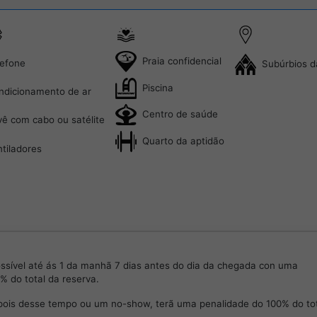
Praia confidencial
lefone
Subúrbios da
Piscina
ndicionamento de ar
Centro de saúde
vê com cabo ou satélite
Quarto da aptidão
tiladores
ssível até ás 1 da manhã 7 dias antes do dia da chegada con uma
% do total da reserva.
pois desse tempo ou um no-show, terã uma penalidade do 100% do to