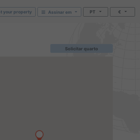
st your property
PT
€
Assinar em
Solicitar quarto