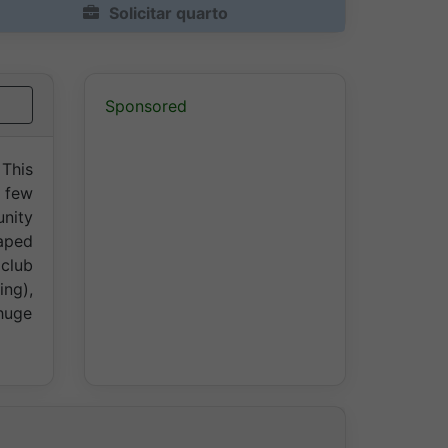
Solicitar quarto
Sponsored
 This
a few
nity
aped
 club
ing),
huge