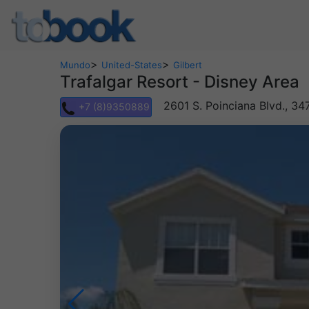
>
>
Mundo
United-States
Gilbert
Trafalgar Resort - Disney Area
2601 S. Poinciana Blvd., 34
+7 (8)9350889