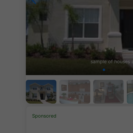
not act
Sponsored