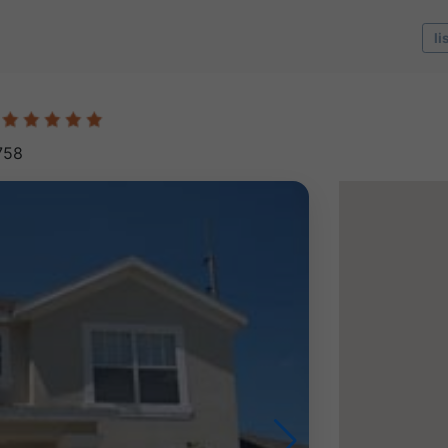
li
758