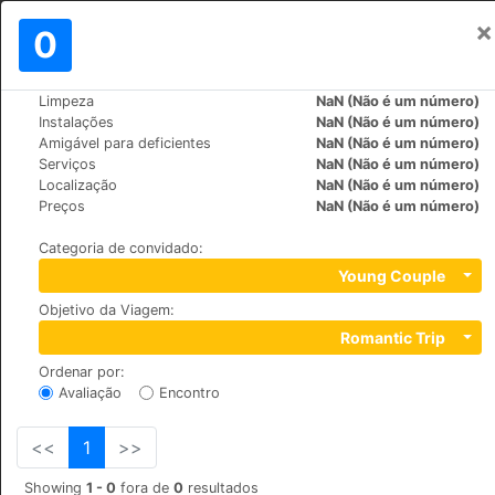
×
Assinar em
0
PT
kr
Limpeza
NaN (Não é um número)
>
>
Mundo
Vietnam
Phan-Thiet
Instalações
NaN (Não é um número)
Hon Rom Sunlight Resort
Amigável para deficientes
NaN (Não é um número)
Serviços
NaN (Não é um número)
+84 (0)947471890
Localização
NaN (Não é um número)
Long Son street - Mui Ne ward, 84
Preços
NaN (Não é um número)
Categoria de convidado
:
Young Couple
Objetivo da Viagem
:
Romantic Trip
Ordenar por
:
Avaliação
Encontro
<<
1
>>
Showing
1 - 0
fora de
0
resultados