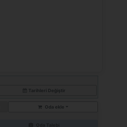
Tarihleri ​​Değiştir
Oda ekle
Oda Talebi