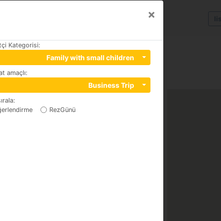
×
li
tçi Kategorisi
:
Family with small children
t amaçlı
:
9410
Business Trip
ırala
:
erlendirme
RezGünü