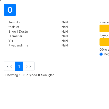
0
>
>
Temizlik
NaN
Ziyare
Dünya
Argentina
Ushuaia
tesisler
NaN
Via Rondine
Engelli Dostu
NaN
Seyaha
Hizmetler
NaN
Hipolito Irigoyen 797, 
+54 (0)2901443842
Yer
NaN
Fiyatlandırma
NaN
Göre s
Değ
<<
1
>>
Showing
1 - 0
dışında
0
Sonuçlar