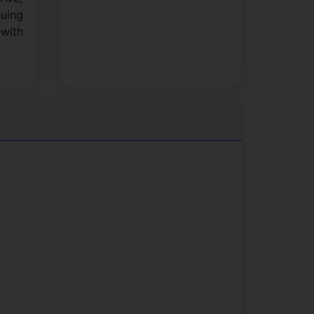
nuing
 with