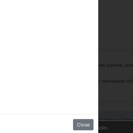
 gün önce (check-in) günun her hangi bir saatine kadar yapilirsa, ceza
tten sonra veya giris yapilmamissa (no-show) yapilirsa, rezervasyon 10
Zincir Girişi
|
Hotelinizi kayıt ediniz
|
Geliştirici API'ları
|
Bize
Close
telif hakkı
©2000-2020 tob
için çerezleri kullanıyoruz.
Daha fazla bilgi edin
.