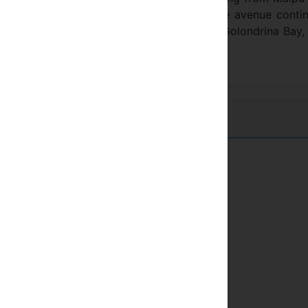
well as the main entrance. Maipu Ave. is the avenue conti
ly connects the city center, bordering the Golondrina Bay,
Kirsal bölge
Daglik alan
a satalit TV