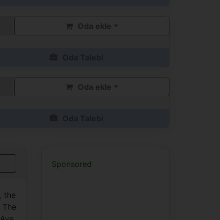
Oda ekle
Oda Talebi
Oda ekle
Oda Talebi
Sponsored
, the
. The
 Ave,