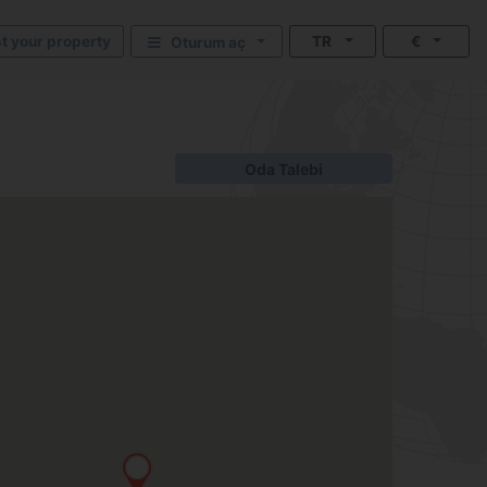
st your property
TR
€
Oturum aç
Oda Talebi