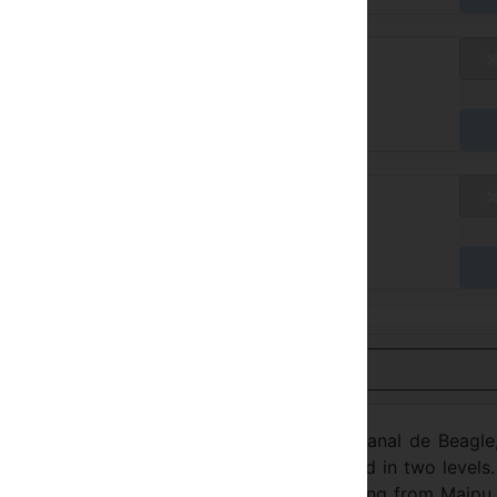
smi satış fiyatları
üsait degil
rişte
smi satış fiyatları
üsait degil
rişte
Türkçe görüntüle
 guest rooms with stunning views of the Canal de Beagle
des, it has spacious public areas distributed in two levels
stería is located, is the the avenue continuing from Maipu