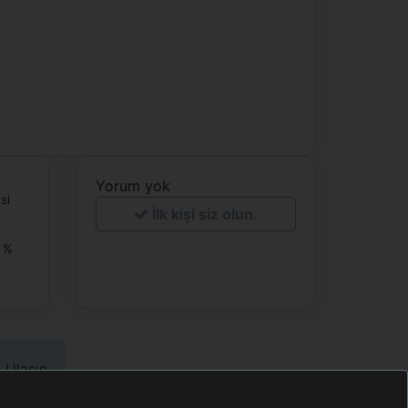
Yorum yok
si
İlk kişi siz olun.
0 %
 Ulaşın
ook.com