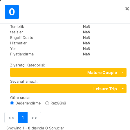
×
Oturum aç
0
TR
€
Temizlik
NaN
>
>
Dünya
Argentina
Ushuaia
tesisler
NaN
Via Rondine
Engelli Dostu
NaN
Hizmetler
NaN
+54 (0)2901443842
Yer
NaN
Hipolito Irigoyen 797, 9410
Fiyatlandırma
NaN
Ziyaretçi Kategorisi
:
Mature Couple
Seyahat amaçlı
:
Leisure Trip
Göre sırala
:
Değerlendirme
RezGünü
<<
1
>>
Showing
1 - 0
dışında
0
Sonuçlar