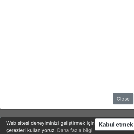
İptaller
- Giris yapmadan 4 gün önce (check-in) günun her hangi bir
saatine kadar yapilirsa, cezasi yoktur.
- Bir iptal bu saatten sonra veya giris yapilmamissa (no-show)
yapilirsa, rezervasyon 100 % cezaya tabidir.
Yorum yok
Close
Web sitesi deneyiminizi geliştirmek için
Kabul etmek
çerezleri kullanıyoruz.
Daha fazla bilgi