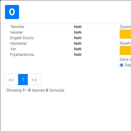
0
>
>
Temizlik
NaN
Ziyare
Dünya
Argentina
Ushuaia
tesisler
NaN
Via Rondine
Engelli Dostu
NaN
Seyaha
Hizmetler
NaN
Hipolito Irigoyen 797, 
+54 (0)2901443842
Yer
NaN
Fiyatlandırma
NaN
Göre s
Değ
<<
1
>>
Showing
1 - 0
dışında
0
Sonuçlar