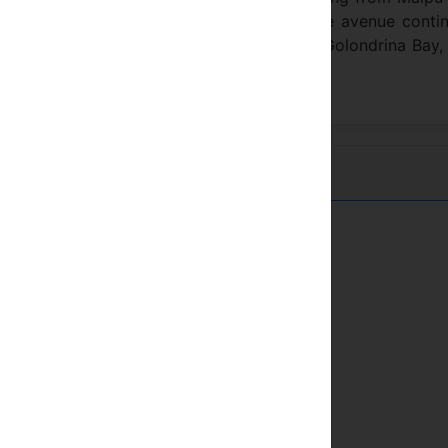
well as the main entrance. Maipu Ave. is the avenue conti
ly connects the city center, bordering the Golondrina Bay,
Kirsal bölge
Daglik alan
a satalit TV