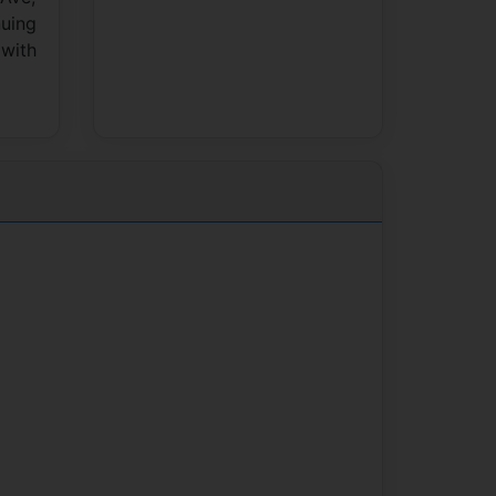
nuing
 with