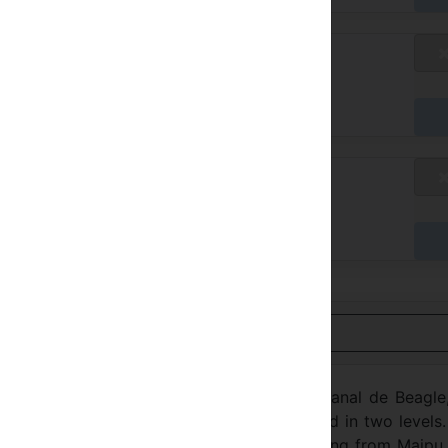
smi satış fiyatları
üsait degil
rişte
smi satış fiyatları
üsait degil
rişte
Türkçe görüntüle
 guest rooms with stunning views of the Canal de Beagle
des, it has spacious public areas distributed in two levels
stería is located, is the the avenue continuing from Maipu