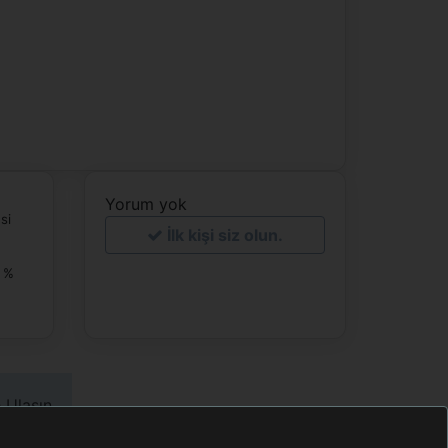
Yorum yok
si
İlk kişi siz olun.
0 %
 Ulaşın
ook.com