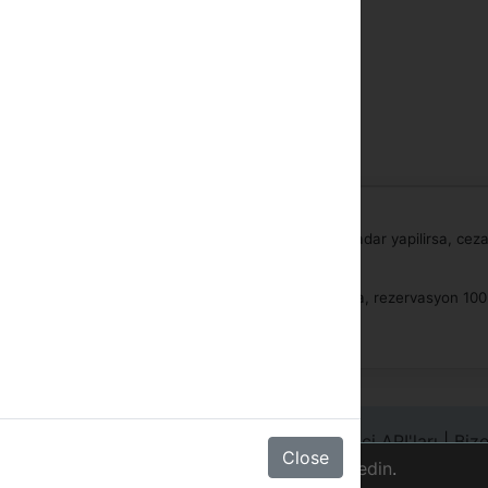
 gün önce (check-in) günun her hangi bir saatine kadar yapilirsa, ceza
tten sonra veya giris yapilmamissa (no-show) yapilirsa, rezervasyon 10
Zincir Girişi
|
Hotelinizi kayıt ediniz
|
Geliştirici API'ları
|
Bize
Close
telif hakkı
©2000-2020 tob
için çerezleri kullanıyoruz.
Daha fazla bilgi edin
.