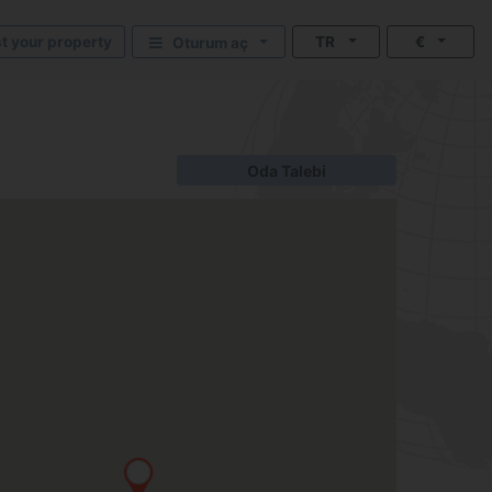
st your property
TR
€
Oturum aç
Oda Talebi