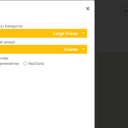
×
li
tçi Kategorisi
:
Large Group
t amaçlı
:
9410
Events
ırala
:
erlendirme
RezGünü