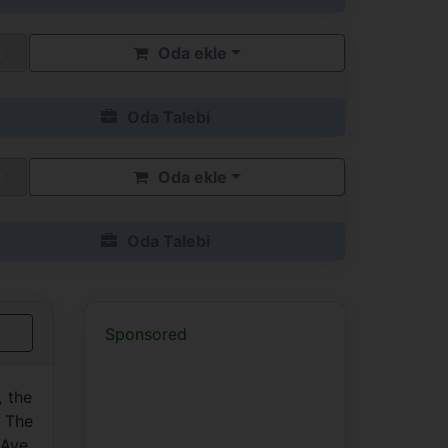
Oda ekle
Oda Talebi
Oda ekle
Oda Talebi
Sponsored
, the
. The
 Ave,