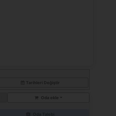
Tarihleri ​​Değiştir
Oda ekle
Oda Talebi