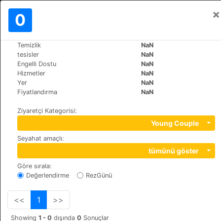
×
Oturum aç
0
TR
€
Temizlik
NaN
>
>
Dünya
Bulgaria
Bansko
tesisler
NaN
Salena
Engelli Dostu
NaN
Hizmetler
NaN
+359 (0)74991229
Yer
NaN
Tcar Simeon 19-21, 2770
Fiyatlandırma
NaN
Ziyaretçi Kategorisi
:
Young Couple
Seyahat amaçlı
:
tümünü göster
Göre sırala
:
Değerlendirme
RezGünü
<<
1
>>
Showing
1 - 0
dışında
0
Sonuçlar