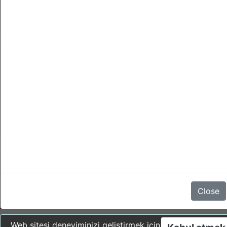
Daglik alan
İptaller
- Giris yapmadan 1 gün önce (check-in) günun her hangi bir
saatine kadar yapilirsa, cezasi yoktur.
- Bir iptal bu saatten sonra veya giris yapilmamissa (no-show)
yapilirsa, rezervasyon 100 % cezaya tabidir.
Yorum yok
Close
Web sitesi deneyiminizi geliştirmek için