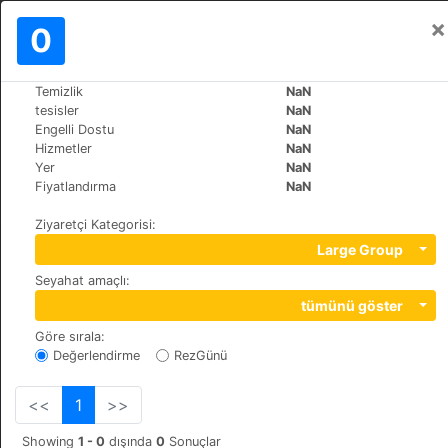
×
Oturum aç
0
TR
€
Temizlik
NaN
>
>
Dünya
Bulgaria
Bansko
tesisler
NaN
Salena
Engelli Dostu
NaN
Hizmetler
NaN
+359 (0)74991229
Yer
NaN
Tcar Simeon 19-21, 2770
Fiyatlandırma
NaN
Ziyaretçi Kategorisi
:
Large Group
Seyahat amaçlı
:
tümünü göster
Göre sırala
:
Değerlendirme
RezGünü
<<
1
>>
Showing
1 - 0
dışında
0
Sonuçlar