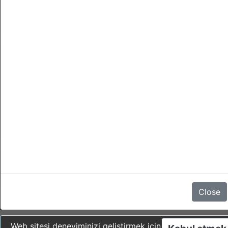
Daglik alan
İptaller
- Giris yapmadan 1 gün önce (check-in) günun her hangi bir
saatine kadar yapilirsa, cezasi yoktur.
- Bir iptal bu saatten sonra veya giris yapilmamissa (no-show)
yapilirsa, rezervasyon 100 % cezaya tabidir.
Yorum yok
Close
Web sitesi deneyiminizi geliştirmek için