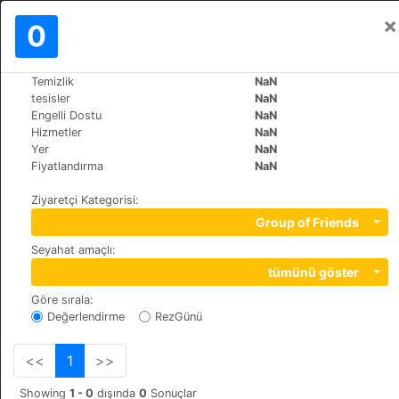
×
Oturum aç
0
TR
€
Temizlik
NaN
>
>
Dünya
Bulgaria
Bansko
tesisler
NaN
Salena
Engelli Dostu
NaN
Hizmetler
NaN
+359 (0)74991229
Yer
NaN
Tcar Simeon 19-21, 2770
Fiyatlandırma
NaN
Ziyaretçi Kategorisi
:
Group of Friends
Seyahat amaçlı
:
tümünü göster
Göre sırala
:
Değerlendirme
RezGünü
<<
1
>>
Showing
1 - 0
dışında
0
Sonuçlar