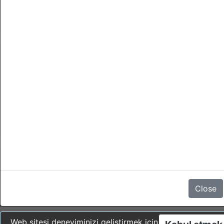
Daglik alan
İptaller
- Giris yapmadan 1 gün önce (check-in) günun her hangi bir
saatine kadar yapilirsa, cezasi yoktur.
- Bir iptal bu saatten sonra veya giris yapilmamissa (no-show)
yapilirsa, rezervasyon 100 % cezaya tabidir.
Yorum yok
Close
Web sitesi deneyiminizi geliştirmek için