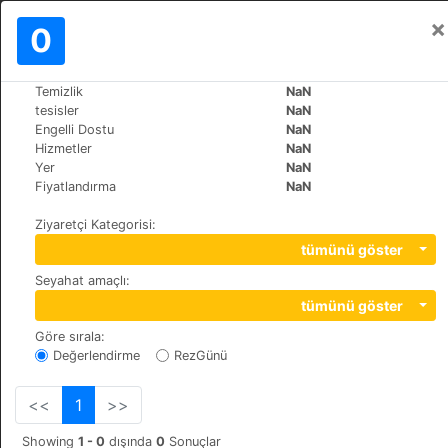
×
Oturum aç
0
TR
$
Temizlik
NaN
>
>
Dünya
France
Les-Houches
tesisler
NaN
Hotel du Bois
Engelli Dostu
NaN
Hizmetler
NaN
+33 (0)450545035
Yer
NaN
475 Avenue des Alpages, 74310
Fiyatlandırma
NaN
Ziyaretçi Kategorisi
:
tümünü göster
Seyahat amaçlı
:
tümünü göster
Göre sırala
:
Değerlendirme
RezGünü
<<
1
>>
Showing
1 - 0
dışında
0
Sonuçlar