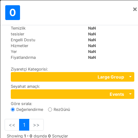
×
Oturum aç
0
TR
kn
Temizlik
NaN
>
>
Dünya
Italy
Massa-Marittima
tesisler
NaN
Hotel il Sole
Engelli Dostu
NaN
Hizmetler
NaN
+39 566901971
Yer
NaN
V. libertà 43, 58024
Fiyatlandırma
NaN
Ziyaretçi Kategorisi
:
Large Group
Seyahat amaçlı
:
Events
Göre sırala
:
Değerlendirme
RezGünü
<<
1
>>
Showing
1 - 0
dışında
0
Sonuçlar