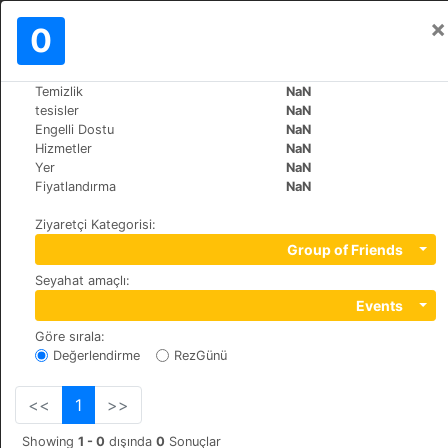
×
Oturum aç
0
TR
kn
Temizlik
NaN
>
>
Dünya
Italy
Massa-Marittima
tesisler
NaN
Hotel il Sole
Engelli Dostu
NaN
Hizmetler
NaN
+39 566901971
Yer
NaN
V. libertà 43, 58024
Fiyatlandırma
NaN
Ziyaretçi Kategorisi
:
Group of Friends
Seyahat amaçlı
:
Events
Göre sırala
:
Değerlendirme
RezGünü
<<
1
>>
Showing
1 - 0
dışında
0
Sonuçlar