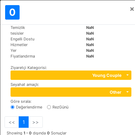
×
Oturum aç
0
TR
kn
Temizlik
NaN
>
>
Dünya
Italy
Massa-Marittima
tesisler
NaN
Hotel il Sole
Engelli Dostu
NaN
Hizmetler
NaN
+39 566901971
Yer
NaN
V. libertà 43, 58024
Fiyatlandırma
NaN
Ziyaretçi Kategorisi
:
Young Couple
Seyahat amaçlı
:
Other
Göre sırala
:
Değerlendirme
RezGünü
<<
1
>>
Showing
1 - 0
dışında
0
Sonuçlar