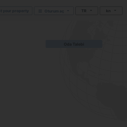
st your property
TR
kn
Oturum aç
Oda Talebi