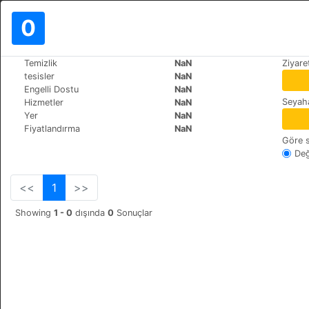
0
>
>
Temizlik
NaN
Ziyare
Dünya
Italy
Massa-Marittima
tesisler
NaN
Hotel il Sole
Engelli Dostu
NaN
Seyaha
Hizmetler
NaN
V. libertà 43, 58024
+39 566901971
Yer
NaN
Fiyatlandırma
NaN
Göre s
Değ
<<
1
>>
Showing
1 - 0
dışında
0
Sonuçlar