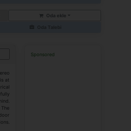
Oda ekle
Oda Talebi
Sponsored
tereo
is at
rical
fully
mind.
. The
door
ions.