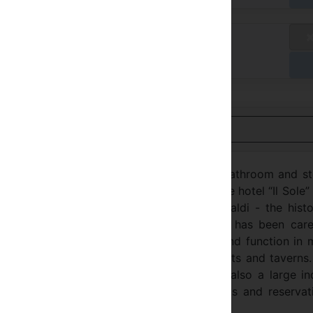
smi satış fiyatları
üsait degil
rişte
Türkçe görüntüle
ople, a suite with television, telephone, bathroom and s
ooms are single, twin, double and triple The hotel “Il Sole” 
 few steps from the antique Piazza Garibaldi - the histo
 “Il Sole” is in a medieval square, which has been care
mfortable location decorated with taste and function in 
to the city and is close to the best restaurants and taverns
nd a breakfast and buffet room. There is also a large in
ailable: telex, fax, airline and train tickets and reservat
d cocktails