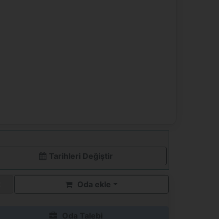
Tarihleri ​​Değiştir
Oda ekle
Oda Talebi