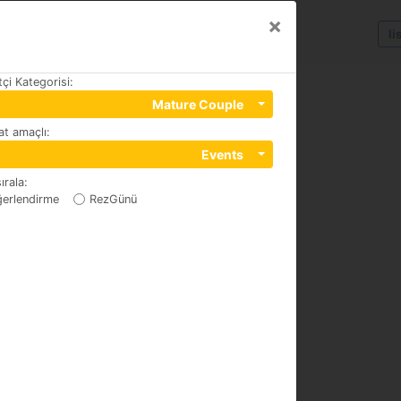
×
li
tçi Kategorisi
:
Mature Couple
t amaçlı
:
Events
ırala
:
erlendirme
RezGünü