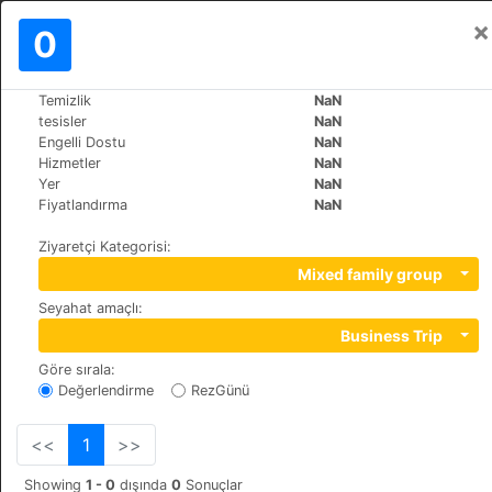
×
Oturum aç
0
TR
€
Temizlik
NaN
>
>
Dünya
Maldives
Dharavandhoo
tesisler
NaN
Hibaru Fishing Lodge
Engelli Dostu
NaN
Hizmetler
NaN
Yer
NaN
Dhigu Magu, 06060
Fiyatlandırma
NaN
Ziyaretçi Kategorisi
:
Mixed family group
Seyahat amaçlı
:
Business Trip
Göre sırala
:
Değerlendirme
RezGünü
<<
1
>>
Showing
1 - 0
dışında
0
Sonuçlar