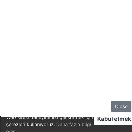
İptaller
Yorum yok
Close
Web sitesi deneyiminizi geliştirmek için
Kabul etmek
çerezleri kullanıyoruz.
Daha fazla bilgi
edin
.