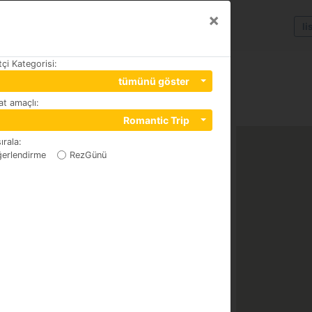
×
li
tçi Kategorisi
:
tümünü göster
t amaçlı
:
Romantic Trip
ırala
:
erlendirme
RezGünü