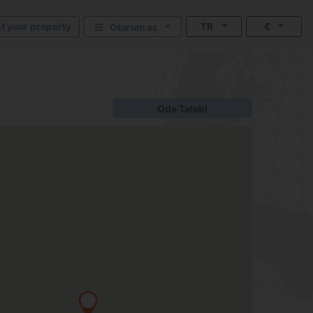
st your property
TR
€
Oturum aç
Oda Talebi