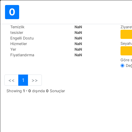
0
>
>
Temizlik
NaN
Ziyare
Dünya
Maldives
Dharavandhoo
tesisler
NaN
Hibaru Fishing Lodge
Engelli Dostu
NaN
Seyaha
Hizmetler
NaN
Dhigu Magu, 06060
Yer
NaN
Fiyatlandırma
NaN
Göre s
Değ
<<
1
>>
Showing
1 - 0
dışında
0
Sonuçlar